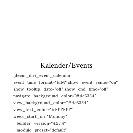
inspirerende måde, hvor alle kan være
med uanset forudsætninger.
Kalender/Events
[decm_divi_event_calendar
event_time_format="H:M" show_event_venue="on"
show_tooltip_date="off" show_end_time="off"
navigate_background_color="#4c5354"
view_background_color="#4c5354"
view_text_color="#FFFFFF"
week_start_on="Monday"
_builder_version="4.27.4"
_module_preset="default"