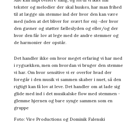
Alle kan improvisere sang, og fordi vi ikke har
tekster og melodier der skal huskes, har man frihed
til at lægge sin stemme ind der hvor den kan være
med (uden at det bliver for svært for en) -der hvor
den gavner og støtter fælleslyden og eller/og der
hvor den får lov at lege med de andre stemmer og
de harmonier der opstår.
Det handler ikke om hvor meget erfaring vi har med
i rygsækken, men om hvordan vi bruger den stemme
vi har. Om hvor sensitive vi er overfor hvad der
foregår i den musik vi sammen skaber i nuet, så den
rigtigt kan få lov at leve. Det handler om at lade sig
glide med ind i det musikalske flow med stemmen -
glemme hjernen og bare synge sammen som en
gruppe
Foto: Vire Productions og Dominik Falenski