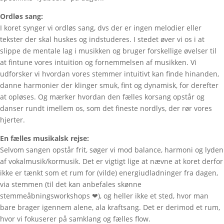
Ordløs sang:
I koret synger vi ordløs sang, dvs der er ingen melodier eller
tekster der skal huskes og indstuderes. I stedet øver vi os i at
slippe de mentale lag i musikken og bruger forskellige øvelser til
at fintune vores intuition og fornemmelsen af musikken. Vi
udforsker vi hvordan vores stemmer intuitivt kan finde hinanden,
danne harmonier der klinger smuk, fint og dynamisk, for derefter
at opløses. Og mærker hvordan den fælles korsang opstår og
danser rundt imellem os, som det fineste nordlys, der rør vores
hjerter.
En fælles musikalsk rejse:
Selvom sangen opstår frit, søger vi mod balance, harmoni og lyden
af vokalmusik/kormusik. Det er vigtigt lige at nævne at koret derfor
ikke er tænkt som et rum for (vilde) energiudladninger fra dagen,
via stemmen (til det kan anbefales skønne
stemmeåbningsworkshops ❤), og heller ikke et sted, hvor man
bare brager igennem alene, ala kraftsang. Det er derimod et rum,
hvor vi fokuserer på samklang og fælles flow.