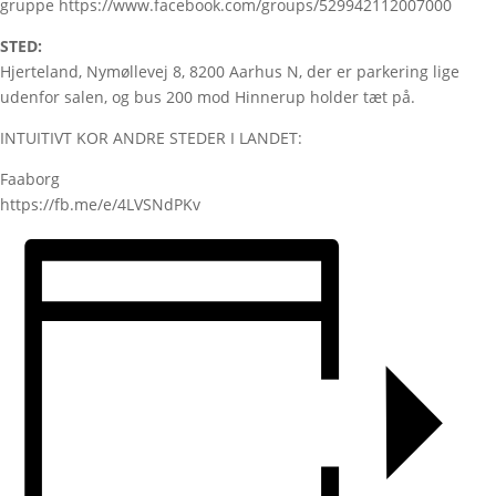
gruppe https://www.facebook.com/groups/529942112007000
STED:
Hjerteland, Nymøllevej 8, 8200 Aarhus N, der er parkering lige
udenfor salen, og bus 200 mod Hinnerup holder tæt på.
INTUITIVT KOR ANDRE STEDER I LANDET:
Faaborg
https://fb.me/e/4LVSNdPKv