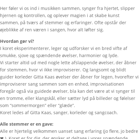
Her føler vi os ind i musikken sammen, synger fra hjertet, slipper
hjernen og kontrollen, og oplever magien i at skabe kunst
sammen, på tværs af stemmer og erfaringer. Ofte opstår der
øjeblikke af ren væren i sangen, hvor alt løfter sig.
Hvordan gør vi?
I koret eksperimenterer, leger og udforsker vi en bred vifte af
smukke, sjove og spændende øvelser, harmonier og lyde.
Vi starter altid ud med nogle lette afslappende øvelser, der åbner
for stemmen, hvor vi ikke improviserer. Og langsomt og blidt
guider korleder Gitta Kaas øvelser der åbner for legen, hvorefter vi
improviserer sang sammen som en enhed, improvisationen
foregår også via guidede øvelser, bla kan det være at vi synger til
en tromme, eller klangskål, eller sætter lyd på billeder og følelser
som “sommermorgen” eller “glæde”.
Koret ledes af Gitta Kaas, sanger, korleder og sangcoach.
Alle stemmer er en gave:
Alle er hjertelig velkommen uanset sang erfaring (jo flere, jo bedre
❤ ). Koret er for dig, der ønsker at deltage i vores spændende