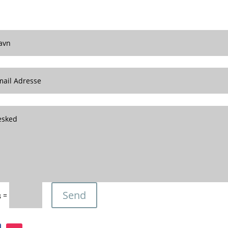
Send
=
3