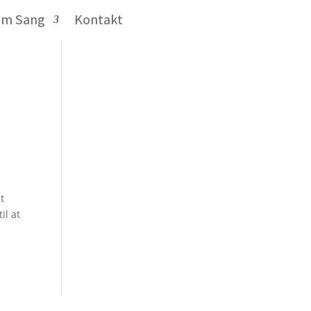
om Sang
Kontakt
t
il at